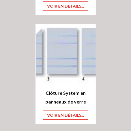
VOIR EN DÉTAILS...
Clôture System en
panneaux de verre
VOIR EN DÉTAILS...