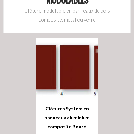
Clôture modulable en panneaux de bois
composite, métal ou verre
Clôtures System en
panneaux aluminium
composite Board