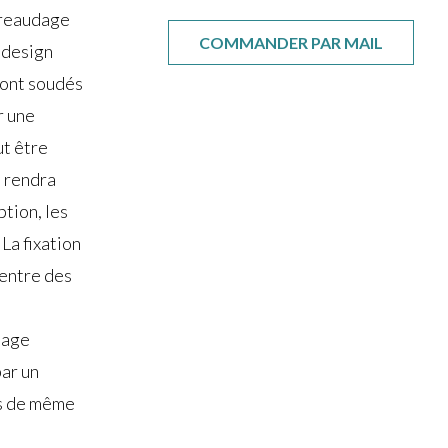
rreaudage
COMMANDER PAR MAIL
 design
sont soudés
r une
t être
i rendra
ption, les
La fixation
 entre des
tage
ar un
ts de même