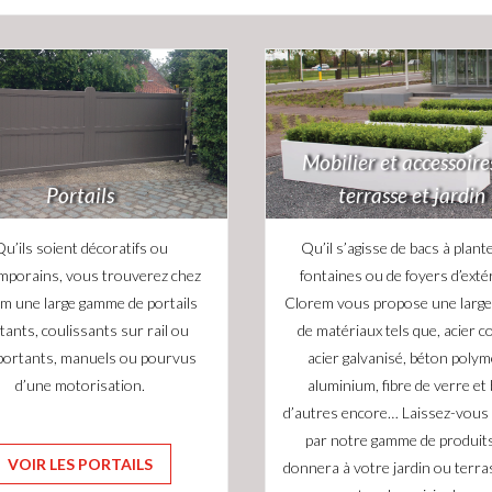
Mobilier et accessoire
Portails
terrasse et jardin
u’ils soient décoratifs ou
Qu’il s’agisse de bacs à plant
mporains, vous trouverez chez
fontaines ou de foyers d’extér
m une large gamme de portails
Clorem vous propose une large 
tants, coulissants sur rail ou
de matériaux tels que, acier c
portants, manuels ou pourvus
acier galvanisé, béton polym
d’une motorisation.
aluminium, fibre de verre et 
d’autres encore… Laissez-vous
par notre gamme de produits
VOIR LES PORTAILS
donnera à votre jardin ou terr